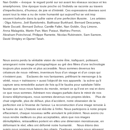
Nan Goldin – évoque le regard porté sur soi avant les réseaux sociaux et les
smartphones. Une époque toute proche où l’individu se raconte au travers
d’imperfections, d’humour, de joie et d’intimité. Ces expressions diverses sont
avant tout la mise a nu de notre humanité qui aujourd’hui se voit trop
souvent bafouée dans la quête vaine d’une perfection illusoire. Les artistes
: Olga Adorno, Joël Bartoloméo, Balthasar Burkhard, Bernard Descamps,
Marie Ducaté, Bernard Dufour, Camille Fallet, Nan Goldin, Guy Limone,
Anna Malagrida, Martin Parr, Marc Pataut, Mathieu Pernot,
Abraham Poincheval, Philippe Ramette, Nicolas Rubinstein, Sam Samore,
David Shrigley et Djamel Tatah.
Nous avons perdu la véritable vision de notre être, trafiquant, polissant,
arrangeant notre image photographique au gré des filtres d’une technologie
toujours plus avancée et plus accessible. Nous sommes devenus les
créateurs de nous- mêmes, inventeurs fous d’un visage et d’un corps qui
n’existent pas. Esclaves de nos fantasmes, préférant le mensonge à la
vérité, nous « trahissons » aussi l’objectif de nos appareils : la scène qu’il
capture sera remodelée autant de fois qu’il le faudra pour satisfaire l’idée
fausse que nous nous faisons du monde, reniant ce qu’il est en vrai et donc
ce que nous sommes. Admirant nos visages parfaits dans le miroir de nos
écrans téléphoniques, nous sommes devenus nos propres idoles. Plus de
chair originelle, plus de défaut, plus d’accident, notre obsession de la
perfection est à l’inverse de l’amour. La reconstruction d’une image renvoie à
la haine de soi. L’histoire est réécrite à l’infini. Nous participons à notre propre
effacement, chaque nouveau selfie annulant le précédent. Nous avons cru
nous rendre meilleurs ou plus acceptables, alors que nos images
démultipliées, retravaillées portent en elles une dimension monstrueuse, en
déformant le réel, elles ont déformé notre humanité. Nous étions des
sujets nous sommes devenus des objets. Quelques années nous séparent